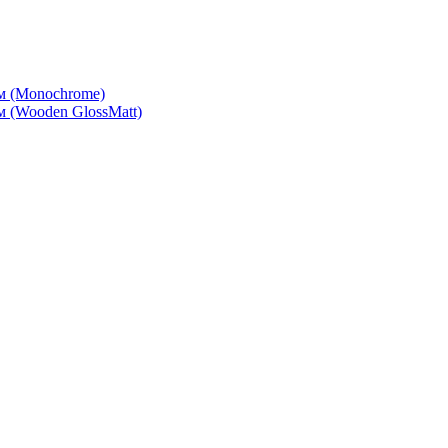
м (Monochrome)
 (Wooden GlossMatt)