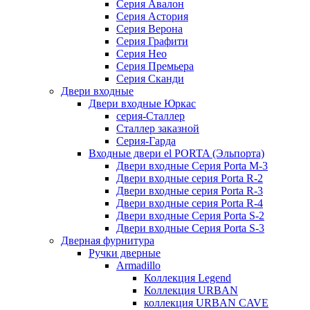
Серия Авалон
Серия Астория
Серия Верона
Серия Графити
Серия Нео
Серия Премьера
Серия Сканди
Двери входные
Двери входные Юркас
серия-Сталлер
Сталлер заказной
Серия-Гарда
Входные двери el PORTA (Эльпорта)
Двери входные Серия Porta M-3
Двери входные серия Porta R-2
Двери входные серия Porta R-3
Двери входные серия Porta R-4
Двери входные Серия Porta S-2
Двери входные Серия Porta S-3
Дверная фурнитура
Ручки дверные
Armadillo
Коллекция Legend
Коллекция URBAN
коллекция URBAN CAVE