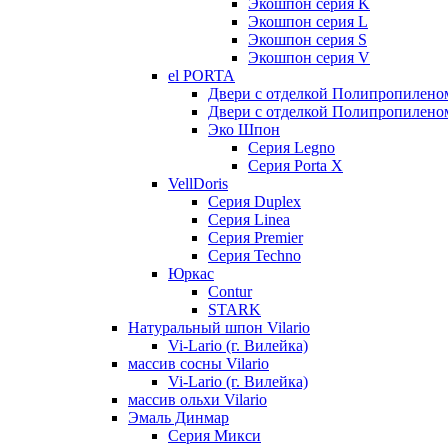
Экошпон серия K
Экошпон серия L
Экошпон серия S
Экошпон серия V
el PORTA
Двери с отделкой Полипропилено
Двери с отделкой Полипропиленом
Эко Шпон
Серия Legno
Серия Porta X
VellDoris
Серия Duplex
Серия Linea
Серия Premier
Серия Techno
Юркас
Contur
STARK
Натуральный шпон Vilario
Vi-Lario (г. Вилейка)
массив сосны Vilario
Vi-Lario (г. Вилейка)
массив ольхи Vilario
Эмаль Динмар
Серия Микси