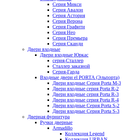
Серия Микси
Серия Авалон
Серия Астория
Серия Верона
Серия Графити
Серия Нео
Серия Премьера
Серия Сканди
Двери входные
Двери входные Юркас
серия-Сталлер
Сталлер заказной
Серия-Гарда
Входные двери el PORTA (Эльпорта)
Двери входные Серия Porta M-3
Двери входные серия Porta R-2
Двери входные серия Porta R-3
Двери входные серия Porta R-4
Двери входные Серия Porta S-2
Двери входные Серия Porta S-3
Дверная фурнитура
Ручки дверные
Armadillo
Коллекция Legend
Коллекция URBAN