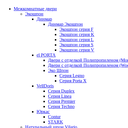
Межкомнатные двери
Экошпон
Динмар
Динмар Экошпон
Экошпон серия F
Экошпон серия K
Экошпон серия L
Экошпон серия S
Экошпон серия V
el PORTA
Двери с отделкой Полипропиленом (Mo
Двери с отделкой Полипропиленом (Woo
Эко Шпон
Серия Legno
Серия Porta X
VellDoris
Серия Duplex
Серия Linea
Серия Premier
Серия Techno
Юркас
Contur
STARK
Натуральный шпон Vilario