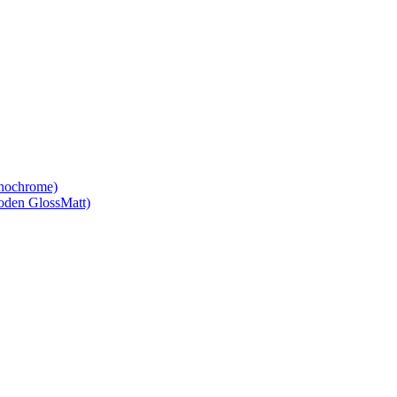
nochrome)
den GlossMatt)