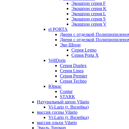
Экошпон серия F
Экошпон серия K
Экошпон серия L
Экошпон серия S
Экошпон серия V
el PORTA
Двери с отделкой Полипропилено
Двери с отделкой Полипропиленом
Эко Шпон
Серия Legno
Серия Porta X
VellDoris
Серия Duplex
Серия Linea
Серия Premier
Серия Techno
Юркас
Contur
STARK
Натуральный шпон Vilario
Vi-Lario (г. Вилейка)
массив сосны Vilario
Vi-Lario (г. Вилейка)
массив ольхи Vilario
Эмаль Динмар