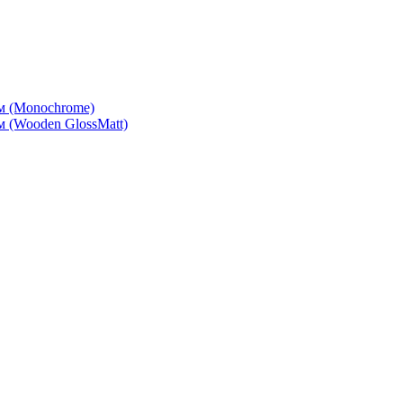
м (Monochrome)
 (Wooden GlossMatt)