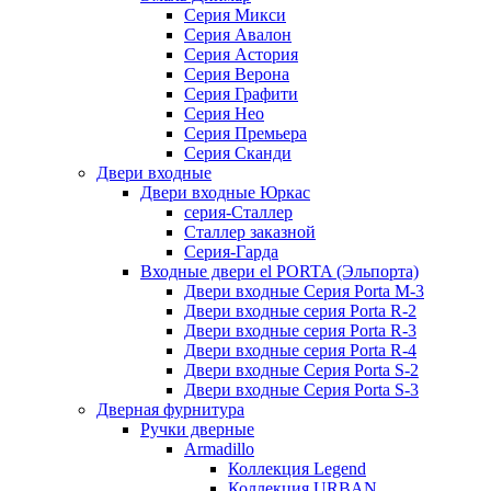
Серия Микси
Серия Авалон
Серия Астория
Серия Верона
Серия Графити
Серия Нео
Серия Премьера
Серия Сканди
Двери входные
Двери входные Юркас
серия-Сталлер
Сталлер заказной
Серия-Гарда
Входные двери el PORTA (Эльпорта)
Двери входные Серия Porta M-3
Двери входные серия Porta R-2
Двери входные серия Porta R-3
Двери входные серия Porta R-4
Двери входные Серия Porta S-2
Двери входные Серия Porta S-3
Дверная фурнитура
Ручки дверные
Armadillo
Коллекция Legend
Коллекция URBAN