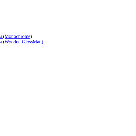
м (Monochrome)
 (Wooden GlossMatt)