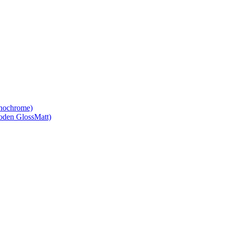
nochrome)
den GlossMatt)