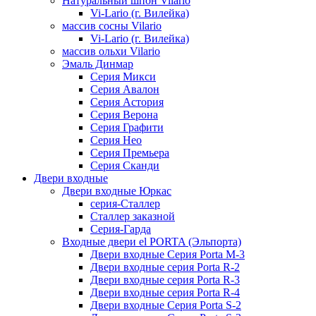
Натуральный шпон Vilario
Vi-Lario (г. Вилейка)
массив сосны Vilario
Vi-Lario (г. Вилейка)
массив ольхи Vilario
Эмаль Динмар
Серия Микси
Серия Авалон
Серия Астория
Серия Верона
Серия Графити
Серия Нео
Серия Премьера
Серия Сканди
Двери входные
Двери входные Юркас
серия-Сталлер
Сталлер заказной
Серия-Гарда
Входные двери el PORTA (Эльпорта)
Двери входные Серия Porta M-3
Двери входные серия Porta R-2
Двери входные серия Porta R-3
Двери входные серия Porta R-4
Двери входные Серия Porta S-2