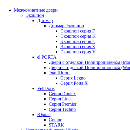
Межкомнатные двери
Экошпон
Динмар
Динмар Экошпон
Экошпон серия F
Экошпон серия K
Экошпон серия L
Экошпон серия S
Экошпон серия V
el PORTA
Двери с отделкой Полипропиленом (Mo
Двери с отделкой Полипропиленом (Woo
Эко Шпон
Серия Legno
Серия Porta X
VellDoris
Серия Duplex
Серия Linea
Серия Premier
Серия Techno
Юркас
Contur
STARK