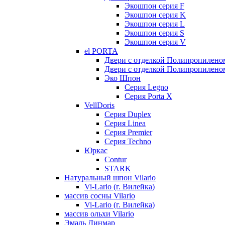
Экошпон серия F
Экошпон серия K
Экошпон серия L
Экошпон серия S
Экошпон серия V
el PORTA
Двери с отделкой Полипропилено
Двери с отделкой Полипропиленом
Эко Шпон
Серия Legno
Серия Porta X
VellDoris
Серия Duplex
Серия Linea
Серия Premier
Серия Techno
Юркас
Contur
STARK
Натуральный шпон Vilario
Vi-Lario (г. Вилейка)
массив сосны Vilario
Vi-Lario (г. Вилейка)
массив ольхи Vilario
Эмаль Динмар