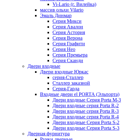
Vi-Lario (г. Вилейка)
массив ольхи Vilario
Эмаль Динмар
Серия Микси
Серия Авалон
Серия Астория
Серия Верона
Серия Графити
Серия Нео
Серия Премьера
Серия Сканди
Двери входные
Двери входные Юркас
серия-Сталлер
Сталлер заказной
Серия-Гарда
Входные двери el PORTA (Эльпорта)
Двери входные Серия Porta M-3
Двери входные серия Porta R-2
Двери входные серия Porta R-3
Двери входные серия Porta R-4
Двери входные Серия Porta S-2
Двери входные Серия Porta S-3
Дверная фурнитура
Ручки дверные