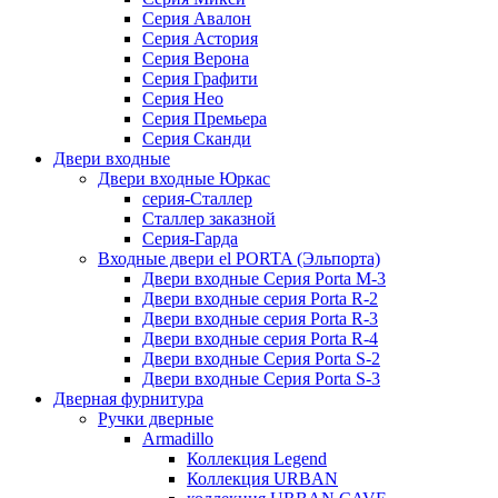
Серия Авалон
Серия Астория
Серия Верона
Серия Графити
Серия Нео
Серия Премьера
Серия Сканди
Двери входные
Двери входные Юркас
серия-Сталлер
Сталлер заказной
Серия-Гарда
Входные двери el PORTA (Эльпорта)
Двери входные Серия Porta M-3
Двери входные серия Porta R-2
Двери входные серия Porta R-3
Двери входные серия Porta R-4
Двери входные Серия Porta S-2
Двери входные Серия Porta S-3
Дверная фурнитура
Ручки дверные
Armadillo
Коллекция Legend
Коллекция URBAN