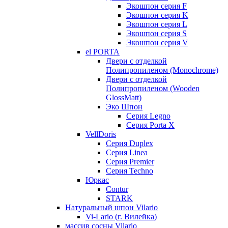
Экошпон серия F
Экошпон серия K
Экошпон серия L
Экошпон серия S
Экошпон серия V
el PORTA
Двери с отделкой
Полипропиленом (Monochrome)
Двери с отделкой
Полипропиленом (Wooden
GlossMatt)
Эко Шпон
Серия Legno
Серия Porta X
VellDoris
Серия Duplex
Серия Linea
Серия Premier
Серия Techno
Юркас
Contur
STARK
Натуральный шпон Vilario
Vi-Lario (г. Вилейка)
массив сосны Vilario