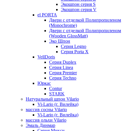
Экошпон серия S
Экошпон серия V
el PORTA
Двери с отделкой Полипропиленом
(Monochrome)
Двери с отделкой Полипропиленом
(Wooden GlossMatt)
Эко Шпон
Серия Legno
Серия Porta X
VellDoris
Серия Duplex
Серия Linea
Серия Premier
Серия Techno
Юркас
Contur
STARK
Натуральный шпон Vilario
Vi-Lario (г. Вилейка)
массив сосны Vilario
Vi-Lario (г. Вилейка)
массив ольхи Vilario
Эмаль Динмар
Серия Микси