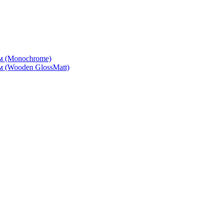
м (Monochrome)
 (Wooden GlossMatt)