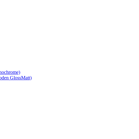
nochrome)
den GlossMatt)