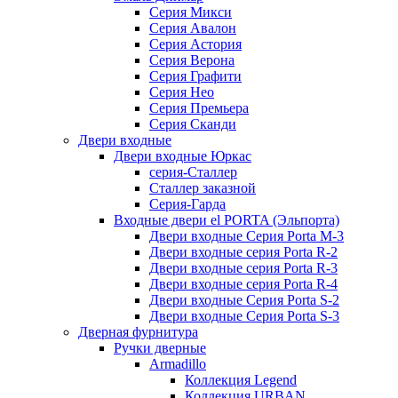
Серия Микси
Серия Авалон
Серия Астория
Серия Верона
Серия Графити
Серия Нео
Серия Премьера
Серия Сканди
Двери входные
Двери входные Юркас
серия-Сталлер
Сталлер заказной
Серия-Гарда
Входные двери el PORTA (Эльпорта)
Двери входные Серия Porta M-3
Двери входные серия Porta R-2
Двери входные серия Porta R-3
Двери входные серия Porta R-4
Двери входные Серия Porta S-2
Двери входные Серия Porta S-3
Дверная фурнитура
Ручки дверные
Armadillo
Коллекция Legend
Коллекция URBAN