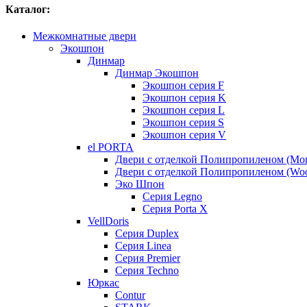
Каталог:
Межкомнатные двери
Экошпон
Динмар
Динмар Экошпон
Экошпон серия F
Экошпон серия K
Экошпон серия L
Экошпон серия S
Экошпон серия V
el PORTA
Двери с отделкой Полипропиленом (Mo
Двери с отделкой Полипропиленом (Woo
Эко Шпон
Серия Legno
Серия Porta X
VellDoris
Серия Duplex
Серия Linea
Серия Premier
Серия Techno
Юркас
Contur