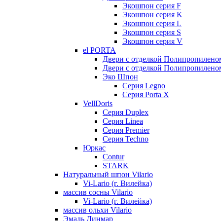
Экошпон серия F
Экошпон серия K
Экошпон серия L
Экошпон серия S
Экошпон серия V
el PORTA
Двери с отделкой Полипропилено
Двери с отделкой Полипропиленом
Эко Шпон
Серия Legno
Серия Porta X
VellDoris
Серия Duplex
Серия Linea
Серия Premier
Серия Techno
Юркас
Contur
STARK
Натуральный шпон Vilario
Vi-Lario (г. Вилейка)
массив сосны Vilario
Vi-Lario (г. Вилейка)
массив ольхи Vilario
Эмаль Динмар