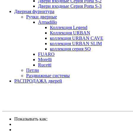
Двери входные Серия Porta S-2
Двери входные Серия Porta S-3
Дверная фурнитура
Ручки дверные
Armadillo
Коллекция Legend
Коллекция URBAN
коллекция URBAN CAVE
коллекция URBAN SLIM
коллекция серия SQ
FUARO
Morelli
Rucetti
Петли
Раздвижные системы
РАСПРОДАЖА дверей
Показывать как: