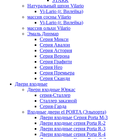
STARK
Натуральный шпон Vilario
Vi-Lario (г. Вилейка)
массив сосны Vilario
Vi-Lario (г. Вилейка)
массив ольхи Vilario
Эмаль Динмар
Серия Микси
Серия Авалон
Серия Астория
Серия Верона
Серия Графити
Серия Нео
Серия Премьера
Серия Сканди
Двери входные
Двери входные Юркас
серия-Сталлер
Сталлер заказной
Серия-Гарда
Входные двери el PORTA (Эльпорта)
Двери входные Серия Porta M-3
Двери входные серия Porta R-2
Двери входные серия Porta R-3
Двери входные серия Porta R-4