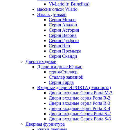
Vi-Lario (г. Вилейка)
массив ольхи Vilario
Эмаль Динмар
Серия Микси
Серия Авалон
Серия Астория
Серия Верона
Серия Графити
Серия Нео
Серия Премьера
Серия Сканди
Двери входные
Двери входные Юркас
серия-Сталлер
Сталлер заказной
Серия-Гарда
Входные двери el PORTA (Эльпорта)
Двери входные Серия Porta M-3
Двери входные серия Porta R-2
Двери входные серия Porta R-3
Двери входные серия Porta R-4
Двери входные Серия Porta S-2
Двери входные Серия Porta S-3
Дверная фурнитура
Ручки дверные