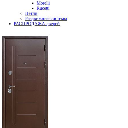
Morelli
Rucetti
Петли
Раздвижные системы
РАСПРОДАЖА дверей