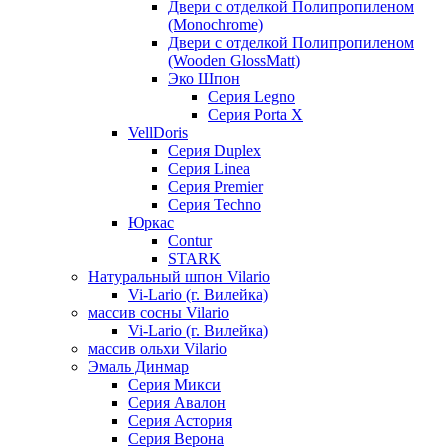
Двери с отделкой Полипропиленом
(Monochrome)
Двери с отделкой Полипропиленом
(Wooden GlossMatt)
Эко Шпон
Серия Legno
Серия Porta X
VellDoris
Серия Duplex
Серия Linea
Серия Premier
Серия Techno
Юркас
Contur
STARK
Натуральный шпон Vilario
Vi-Lario (г. Вилейка)
массив сосны Vilario
Vi-Lario (г. Вилейка)
массив ольхи Vilario
Эмаль Динмар
Серия Микси
Серия Авалон
Серия Астория
Серия Верона