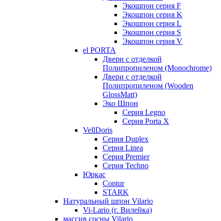
Экошпон серия F
Экошпон серия K
Экошпон серия L
Экошпон серия S
Экошпон серия V
el PORTA
Двери с отделкой
Полипропиленом (Monochrome)
Двери с отделкой
Полипропиленом (Wooden
GlossMatt)
Эко Шпон
Серия Legno
Серия Porta X
VellDoris
Серия Duplex
Серия Linea
Серия Premier
Серия Techno
Юркас
Contur
STARK
Натуральный шпон Vilario
Vi-Lario (г. Вилейка)
массив сосны Vilario