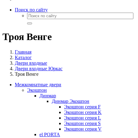
Поиск по сайту
Троя Венге
Главная
Каталог
Двери входные
Двери входные Юркас
Троя Венге
Межкомнатные двери
Экошпон
Динмар
Динмар Экошпон
Экошпон серия F
Экошпон серия K
Экошпон серия L
Экошпон серия S
Экошпон серия V
el PORTA