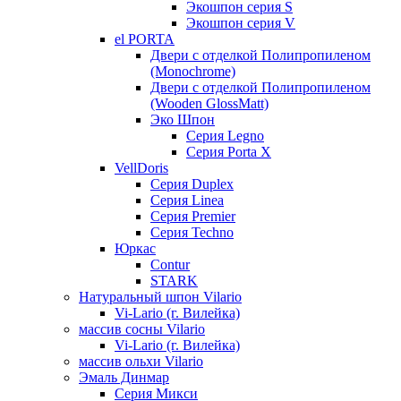
Экошпон серия S
Экошпон серия V
el PORTA
Двери с отделкой Полипропиленом
(Monochrome)
Двери с отделкой Полипропиленом
(Wooden GlossMatt)
Эко Шпон
Серия Legno
Серия Porta X
VellDoris
Серия Duplex
Серия Linea
Серия Premier
Серия Techno
Юркас
Contur
STARK
Натуральный шпон Vilario
Vi-Lario (г. Вилейка)
массив сосны Vilario
Vi-Lario (г. Вилейка)
массив ольхи Vilario
Эмаль Динмар
Серия Микси