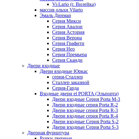
Vi-Lario (г. Вилейка)
массив ольхи Vilario
Эмаль Динмар
Серия Микси
Серия Авалон
Серия Астория
Серия Верона
Серия Графити
Серия Нео
Серия Премьера
Серия Сканди
Двери входные
Двери входные Юркас
серия-Сталлер
Сталлер заказной
Серия-Гарда
Входные двери el PORTA (Эльпорта)
Двери входные Серия Porta M-3
Двери входные серия Porta R-2
Двери входные серия Porta R-3
Двери входные серия Porta R-4
Двери входные Серия Porta S-2
Двери входные Серия Porta S-3
Дверная фурнитура
Ручки дверные