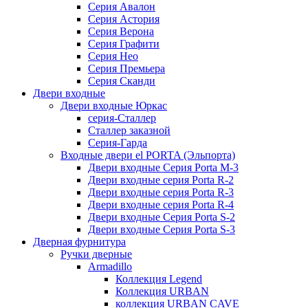
Серия Авалон
Серия Астория
Серия Верона
Серия Графити
Серия Нео
Серия Премьера
Серия Сканди
Двери входные
Двери входные Юркас
серия-Сталлер
Сталлер заказной
Серия-Гарда
Входные двери el PORTA (Эльпорта)
Двери входные Серия Porta M-3
Двери входные серия Porta R-2
Двери входные серия Porta R-3
Двери входные серия Porta R-4
Двери входные Серия Porta S-2
Двери входные Серия Porta S-3
Дверная фурнитура
Ручки дверные
Armadillo
Коллекция Legend
Коллекция URBAN
коллекция URBAN CAVE