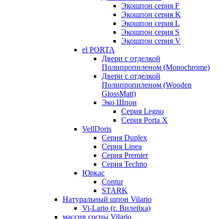
Экошпон серия F
Экошпон серия K
Экошпон серия L
Экошпон серия S
Экошпон серия V
el PORTA
Двери с отделкой
Полипропиленом (Monochrome)
Двери с отделкой
Полипропиленом (Wooden
GlossMatt)
Эко Шпон
Серия Legno
Серия Porta X
VellDoris
Серия Duplex
Серия Linea
Серия Premier
Серия Techno
Юркас
Contur
STARK
Натуральный шпон Vilario
Vi-Lario (г. Вилейка)
массив сосны Vilario