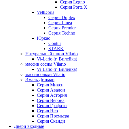
Серия Legno
Серия Porta X
VellDoris
Серия Duplex
Серия Linea
Серия Premier
Серия Techno
Юркас
Contur
STARK
Натуральный шпон Vilario
Vi-Lario (г. Вилейка)
массив сосны Vilario
Vi-Lario (г. Вилейка)
массив ольхи Vilario
Эмаль Динмар
Серия Микси
Серия Авалон
Серия Астория
Серия Верона
Серия Графити
Серия Нео
Серия Премьера
Серия Сканди
Двери входные