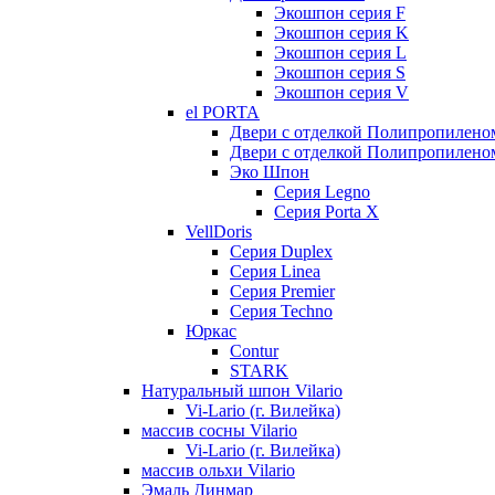
Экошпон серия F
Экошпон серия K
Экошпон серия L
Экошпон серия S
Экошпон серия V
el PORTA
Двери с отделкой Полипропилено
Двери с отделкой Полипропиленом
Эко Шпон
Серия Legno
Серия Porta X
VellDoris
Серия Duplex
Серия Linea
Серия Premier
Серия Techno
Юркас
Contur
STARK
Натуральный шпон Vilario
Vi-Lario (г. Вилейка)
массив сосны Vilario
Vi-Lario (г. Вилейка)
массив ольхи Vilario
Эмаль Динмар