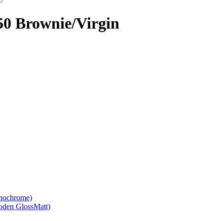
0 Brownie/Virgin
nochrome)
den GlossMatt)