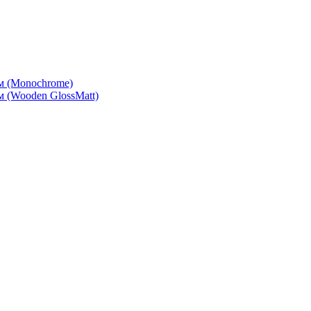
м (Monochrome)
 (Wooden GlossMatt)