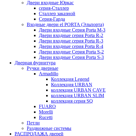
Двери входные Юркас
серия-Сталлер
Сталлер заказной
Серия-Гарда
Входные двери el PORTA (Эльпорта)
Двери входные Серия Porta M-3
Двери входные серия Porta R-2
Двери входные серия Porta R-3
Двери входные серия Porta R-4
Двери входные Серия Porta S-2
Двери входные Серия Porta S-3
Дверная фурнитура
Ручки дверные
Armadillo
Коллекция Legend
Коллекция URBAN
коллекция URBAN CAVE
коллекция URBAN SLIM
коллекция серия SQ
FUARO
Morelli
Rucetti
Петли
Раздвижные системы
РАСПРОДАЖА дверей