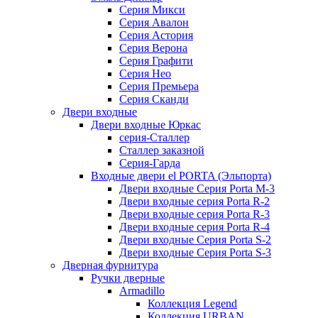
Серия Микси
Серия Авалон
Серия Астория
Серия Верона
Серия Графити
Серия Нео
Серия Премьера
Серия Сканди
Двери входные
Двери входные Юркас
серия-Сталлер
Сталлер заказной
Серия-Гарда
Входные двери el PORTA (Эльпорта)
Двери входные Серия Porta M-3
Двери входные серия Porta R-2
Двери входные серия Porta R-3
Двери входные серия Porta R-4
Двери входные Серия Porta S-2
Двери входные Серия Porta S-3
Дверная фурнитура
Ручки дверные
Armadillo
Коллекция Legend
Коллекция URBAN