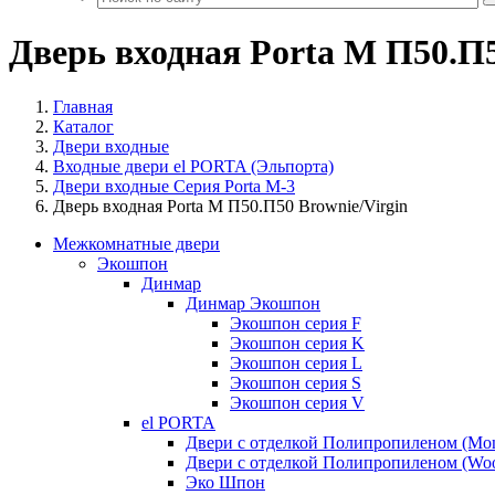
Дверь входная Porta M П50.П5
Главная
Каталог
Двери входные
Входные двери el PORTA (Эльпорта)
Двери входные Серия Porta M-3
Дверь входная Porta M П50.П50 Brownie/Virgin
Межкомнатные двери
Экошпон
Динмар
Динмар Экошпон
Экошпон серия F
Экошпон серия K
Экошпон серия L
Экошпон серия S
Экошпон серия V
el PORTA
Двери с отделкой Полипропиленом (Mo
Двери с отделкой Полипропиленом (Woo
Эко Шпон