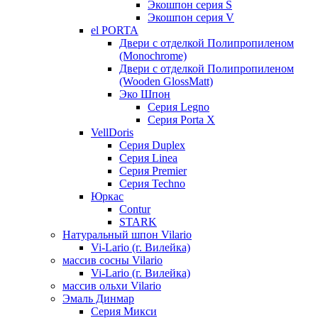
Экошпон серия S
Экошпон серия V
el PORTA
Двери с отделкой Полипропиленом
(Monochrome)
Двери с отделкой Полипропиленом
(Wooden GlossMatt)
Эко Шпон
Серия Legno
Серия Porta X
VellDoris
Серия Duplex
Серия Linea
Серия Premier
Серия Techno
Юркас
Contur
STARK
Натуральный шпон Vilario
Vi-Lario (г. Вилейка)
массив сосны Vilario
Vi-Lario (г. Вилейка)
массив ольхи Vilario
Эмаль Динмар
Серия Микси