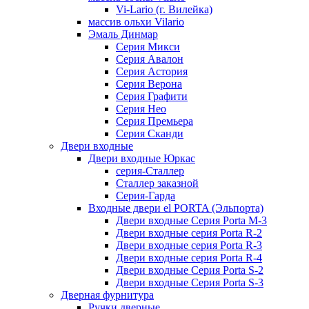
Vi-Lario (г. Вилейка)
массив ольхи Vilario
Эмаль Динмар
Серия Микси
Серия Авалон
Серия Астория
Серия Верона
Серия Графити
Серия Нео
Серия Премьера
Серия Сканди
Двери входные
Двери входные Юркас
серия-Сталлер
Сталлер заказной
Серия-Гарда
Входные двери el PORTA (Эльпорта)
Двери входные Серия Porta M-3
Двери входные серия Porta R-2
Двери входные серия Porta R-3
Двери входные серия Porta R-4
Двери входные Серия Porta S-2
Двери входные Серия Porta S-3
Дверная фурнитура
Ручки дверные