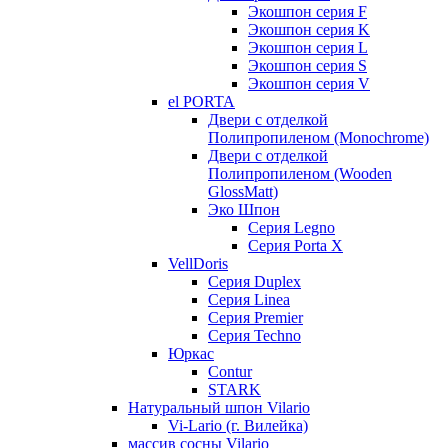
Экошпон серия F
Экошпон серия K
Экошпон серия L
Экошпон серия S
Экошпон серия V
el PORTA
Двери с отделкой
Полипропиленом (Monochrome)
Двери с отделкой
Полипропиленом (Wooden
GlossMatt)
Эко Шпон
Серия Legno
Серия Porta X
VellDoris
Серия Duplex
Серия Linea
Серия Premier
Серия Techno
Юркас
Contur
STARK
Натуральный шпон Vilario
Vi-Lario (г. Вилейка)
массив сосны Vilario