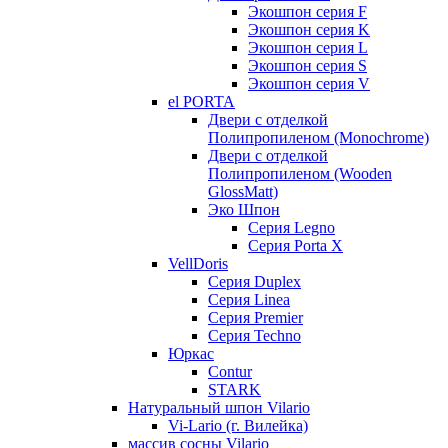
Экошпон серия F
Экошпон серия K
Экошпон серия L
Экошпон серия S
Экошпон серия V
el PORTA
Двери с отделкой
Полипропиленом (Monochrome)
Двери с отделкой
Полипропиленом (Wooden
GlossMatt)
Эко Шпон
Серия Legno
Серия Porta X
VellDoris
Серия Duplex
Серия Linea
Серия Premier
Серия Techno
Юркас
Contur
STARK
Натуральный шпон Vilario
Vi-Lario (г. Вилейка)
массив сосны Vilario