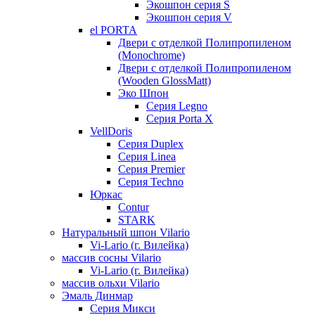
Экошпон серия S
Экошпон серия V
el PORTA
Двери с отделкой Полипропиленом
(Monochrome)
Двери с отделкой Полипропиленом
(Wooden GlossMatt)
Эко Шпон
Серия Legno
Серия Porta X
VellDoris
Серия Duplex
Серия Linea
Серия Premier
Серия Techno
Юркас
Contur
STARK
Натуральный шпон Vilario
Vi-Lario (г. Вилейка)
массив сосны Vilario
Vi-Lario (г. Вилейка)
массив ольхи Vilario
Эмаль Динмар
Серия Микси