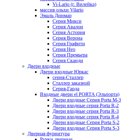
Vi-Lario (г. Вилейка)
массив ольхи Vilario
Эмаль Динмар
Серия Микси
Серия Авалон
Серия Астория
Серия Верона
Серия Графити
Серия Нео
Серия Премьера
Серия Сканди
Двери входные
Двери входные Юркас
серия-Сталлер
Сталлер заказной
Серия-Гарда
Входные двери el PORTA (Эльпорта)
Двери входные Серия Porta M-3
Двери входные серия Porta R-2
Двери входные серия Porta R-3
Двери входные серия Porta R-4
Двери входные Серия Porta S-2
Двери входные Серия Porta S-3
Дверная фурнитура
Ручки дверные