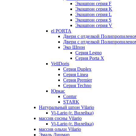
Экошпон серия F
Экошпон серия K
Экошпон серия L
Экошпон серия S
Экошпон серия V
el PORTA
Двери с отделкой Полипропилено
Двери с отделкой Полипропиленом
Эко Шпон
Серия Legno
Серия Porta X
VellDoris
Серия Duplex
Серия Linea
Серия Premier
Серия Techno
Юркас
Contur
STARK
Натуральный шпон Vilario
Vi-Lario (г. Вилейка)
массив сосны Vilario
Vi-Lario (г. Вилейка)
массив ольхи Vilario
Эмаль Динмар