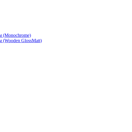
м (Monochrome)
 (Wooden GlossMatt)