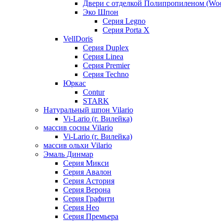
Двери с отделкой Полипропиленом (Woo
Эко Шпон
Серия Legno
Серия Porta X
VellDoris
Серия Duplex
Серия Linea
Серия Premier
Серия Techno
Юркас
Contur
STARK
Натуральный шпон Vilario
Vi-Lario (г. Вилейка)
массив сосны Vilario
Vi-Lario (г. Вилейка)
массив ольхи Vilario
Эмаль Динмар
Серия Микси
Серия Авалон
Серия Астория
Серия Верона
Серия Графити
Серия Нео
Серия Премьера