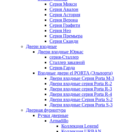
Серия Микси
Серия Авалон
Серия Астория
Серия Верона
Серия Графити
Серия Нео
Серия Премьера
Серия Сканди
Двери входные
Двери входные Юркас
серия-Сталлер
Сталлер заказной
Серия-Гарда
Входные двери el PORTA (Эльпорта)
Двери входные Серия Porta M-3
Двери входные серия Porta R-2
Двери входные серия Porta R-3
Двери входные серия Porta R-4
Двери входные Серия Porta S-2
Двери входные Серия Porta S-3
Дверная фурнитура
Ручки дверные
Armadillo
Коллекция Legend
Коллекция URBAN