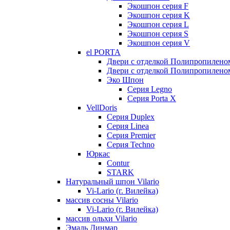
Экошпон серия F
Экошпон серия K
Экошпон серия L
Экошпон серия S
Экошпон серия V
el PORTA
Двери с отделкой Полипропилено
Двери с отделкой Полипропиленом
Эко Шпон
Серия Legno
Серия Porta X
VellDoris
Серия Duplex
Серия Linea
Серия Premier
Серия Techno
Юркас
Contur
STARK
Натуральный шпон Vilario
Vi-Lario (г. Вилейка)
массив сосны Vilario
Vi-Lario (г. Вилейка)
массив ольхи Vilario
Эмаль Динмар