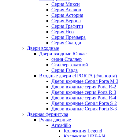
Серия Микси
Серия Авалон
Серия Астория
Серия Верона
Серия Графити
Серия Нео
Серия Премьера
Серия Сканди
Двери входные
Двери входные Юркас
серия-Сталлер
Сталлер заказной
Серия-Гарда
Входные двери el PORTA (Эльпорта)
Двери входные Серия Porta M-3
Двери входные серия Porta R-2
Двери входные серия Porta R-3
Двери входные серия Porta R-4
Двери входные Серия Porta S-2
Двери входные Серия Porta S-3
Дверная фурнитура
Ручки дверные
Armadillo
Коллекция Legend
Коллекция URBAN