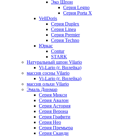
Эко Шпон
Серия Legno
Серия Porta X
VellDoris
Серия Duplex
Серия Linea
Серия Premier
Серия Techno
Юркас
Contur
STARK
Натуральный шпон Vilario
Vi-Lario (г. Вилейка)
массив сосны Vilario
Vi-Lario (г. Вилейка)
массив ольхи Vilario
Эмаль Динмар
Серия Микси
Серия Авалон
Серия Астория
Серия Верона
Серия Графити
Серия Нео
Серия Премьера
Серия Сканди