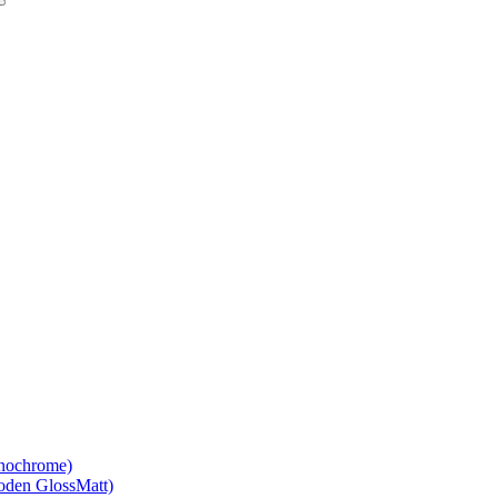
nochrome)
den GlossMatt)