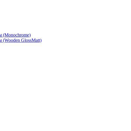
м (Monochrome)
 (Wooden GlossMatt)