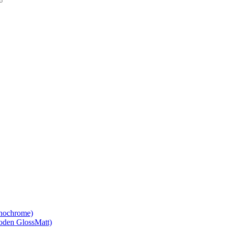
nochrome)
den GlossMatt)