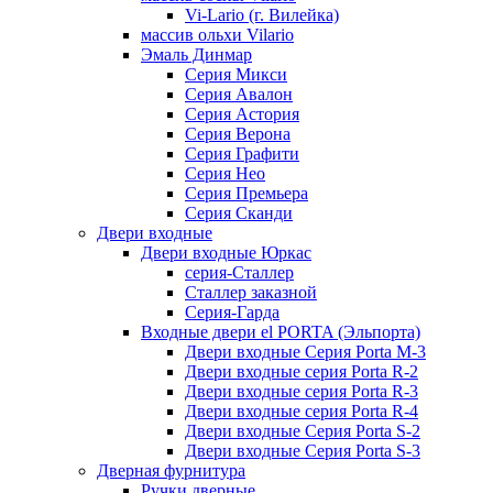
Vi-Lario (г. Вилейка)
массив ольхи Vilario
Эмаль Динмар
Серия Микси
Серия Авалон
Серия Астория
Серия Верона
Серия Графити
Серия Нео
Серия Премьера
Серия Сканди
Двери входные
Двери входные Юркас
серия-Сталлер
Сталлер заказной
Серия-Гарда
Входные двери el PORTA (Эльпорта)
Двери входные Серия Porta M-3
Двери входные серия Porta R-2
Двери входные серия Porta R-3
Двери входные серия Porta R-4
Двери входные Серия Porta S-2
Двери входные Серия Porta S-3
Дверная фурнитура
Ручки дверные