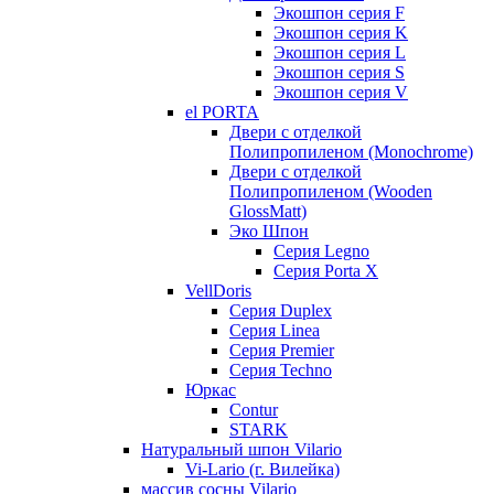
Экошпон серия F
Экошпон серия K
Экошпон серия L
Экошпон серия S
Экошпон серия V
el PORTA
Двери с отделкой
Полипропиленом (Monochrome)
Двери с отделкой
Полипропиленом (Wooden
GlossMatt)
Эко Шпон
Серия Legno
Серия Porta X
VellDoris
Серия Duplex
Серия Linea
Серия Premier
Серия Techno
Юркас
Contur
STARK
Натуральный шпон Vilario
Vi-Lario (г. Вилейка)
массив сосны Vilario