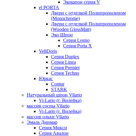
Экошпон серия V
el PORTA
Двери с отделкой Полипропиленом
(Monochrome)
Двери с отделкой Полипропиленом
(Wooden GlossMatt)
Эко Шпон
Серия Legno
Серия Porta X
VellDoris
Серия Duplex
Серия Linea
Серия Premier
Серия Techno
Юркас
Contur
STARK
Натуральный шпон Vilario
Vi-Lario (г. Вилейка)
массив сосны Vilario
Vi-Lario (г. Вилейка)
массив ольхи Vilario
Эмаль Динмар
Серия Микси
Серия Авалон