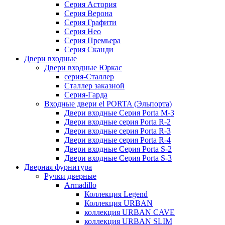
Серия Астория
Серия Верона
Серия Графити
Серия Нео
Серия Премьера
Серия Сканди
Двери входные
Двери входные Юркас
серия-Сталлер
Сталлер заказной
Серия-Гарда
Входные двери el PORTA (Эльпорта)
Двери входные Серия Porta M-3
Двери входные серия Porta R-2
Двери входные серия Porta R-3
Двери входные серия Porta R-4
Двери входные Серия Porta S-2
Двери входные Серия Porta S-3
Дверная фурнитура
Ручки дверные
Armadillo
Коллекция Legend
Коллекция URBAN
коллекция URBAN CAVE
коллекция URBAN SLIM