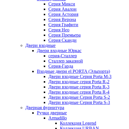
Серия Микси
Серия Авалон
Серия Астория
Серия Верона
Серия Графити
Серия Нео
Серия Премьера
Серия Сканди
Двери входные
Двери входные Юркас
серия-Сталлер
Сталлер заказной
Серия-Гарда
Входные двери el PORTA (Эльпорта)
Двери входные Серия Porta M-3
Двери входные серия Porta R-2
Двери входные серия Porta R-3
Двери входные серия Porta R-4
Двери входные Серия Porta S-2
Двери входные Серия Porta S-3
Дверная фурнитура
Ручки дверные
Armadillo
Коллекция Legend
Коллекция URBAN