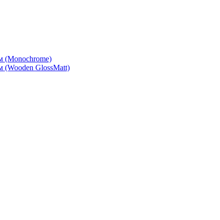
м (Monochrome)
 (Wooden GlossMatt)