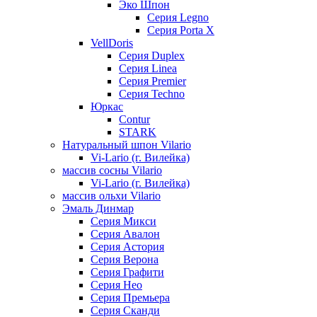
Эко Шпон
Серия Legno
Серия Porta X
VellDoris
Серия Duplex
Серия Linea
Серия Premier
Серия Techno
Юркас
Contur
STARK
Натуральный шпон Vilario
Vi-Lario (г. Вилейка)
массив сосны Vilario
Vi-Lario (г. Вилейка)
массив ольхи Vilario
Эмаль Динмар
Серия Микси
Серия Авалон
Серия Астория
Серия Верона
Серия Графити
Серия Нео
Серия Премьера
Серия Сканди