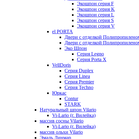
Экошпон серия F
Экошпон серия K
Экошпон серия L
Экошпон серия S
Экошпон серия V
el PORTA
Двери с отделкой Полипропилено
Двери с отделкой Полипропиленом
Эко Шпон
Серия Legno
Серия Porta X
VellDoris
Серия Duplex
Серия Linea
Серия Premier
Серия Techno
Юркас
Contur
STARK
Натуральный шпон Vilario
Vi-Lario (г. Вилейка)
массив сосны Vilario
Vi-Lario (г. Вилейка)
массив ольхи Vilario
Эмаль Динмар