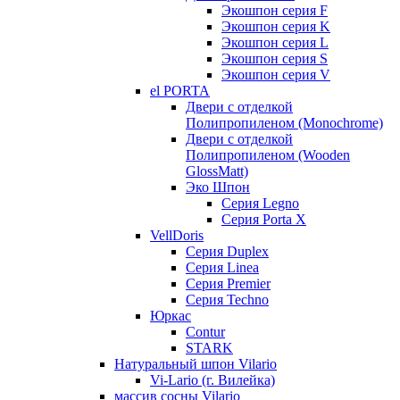
Экошпон серия F
Экошпон серия K
Экошпон серия L
Экошпон серия S
Экошпон серия V
el PORTA
Двери с отделкой
Полипропиленом (Monochrome)
Двери с отделкой
Полипропиленом (Wooden
GlossMatt)
Эко Шпон
Серия Legno
Серия Porta X
VellDoris
Серия Duplex
Серия Linea
Серия Premier
Серия Techno
Юркас
Contur
STARK
Натуральный шпон Vilario
Vi-Lario (г. Вилейка)
массив сосны Vilario