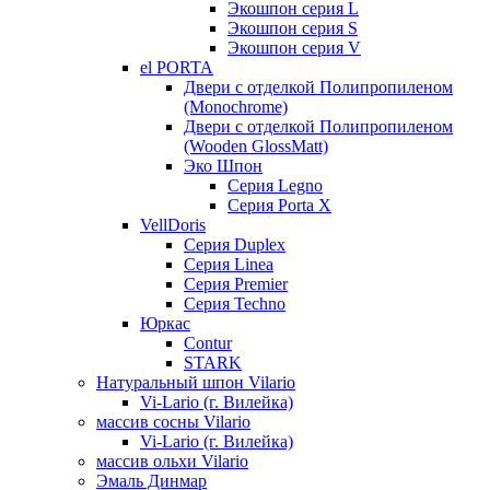
Экошпон серия L
Экошпон серия S
Экошпон серия V
el PORTA
Двери с отделкой Полипропиленом
(Monochrome)
Двери с отделкой Полипропиленом
(Wooden GlossMatt)
Эко Шпон
Серия Legno
Серия Porta X
VellDoris
Серия Duplex
Серия Linea
Серия Premier
Серия Techno
Юркас
Contur
STARK
Натуральный шпон Vilario
Vi-Lario (г. Вилейка)
массив сосны Vilario
Vi-Lario (г. Вилейка)
массив ольхи Vilario
Эмаль Динмар