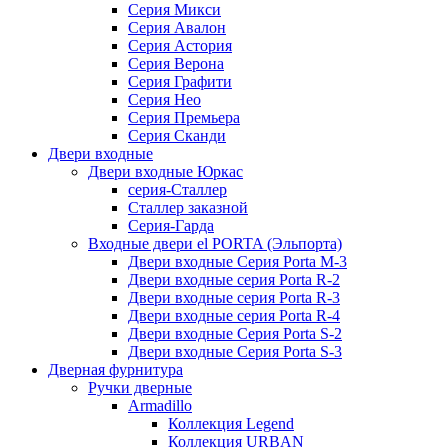
Серия Микси
Серия Авалон
Серия Астория
Серия Верона
Серия Графити
Серия Нео
Серия Премьера
Серия Сканди
Двери входные
Двери входные Юркас
серия-Сталлер
Сталлер заказной
Серия-Гарда
Входные двери el PORTA (Эльпорта)
Двери входные Серия Porta M-3
Двери входные серия Porta R-2
Двери входные серия Porta R-3
Двери входные серия Porta R-4
Двери входные Серия Porta S-2
Двери входные Серия Porta S-3
Дверная фурнитура
Ручки дверные
Armadillo
Коллекция Legend
Коллекция URBAN