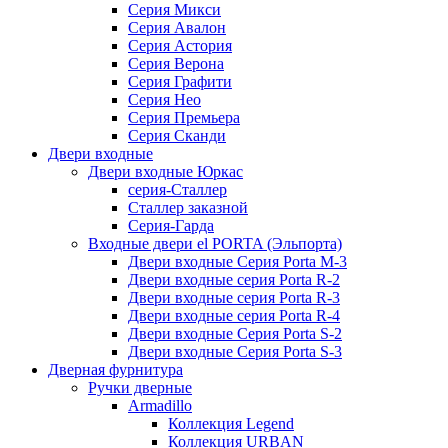
Серия Микси
Серия Авалон
Серия Астория
Серия Верона
Серия Графити
Серия Нео
Серия Премьера
Серия Сканди
Двери входные
Двери входные Юркас
серия-Сталлер
Сталлер заказной
Серия-Гарда
Входные двери el PORTA (Эльпорта)
Двери входные Серия Porta M-3
Двери входные серия Porta R-2
Двери входные серия Porta R-3
Двери входные серия Porta R-4
Двери входные Серия Porta S-2
Двери входные Серия Porta S-3
Дверная фурнитура
Ручки дверные
Armadillo
Коллекция Legend
Коллекция URBAN