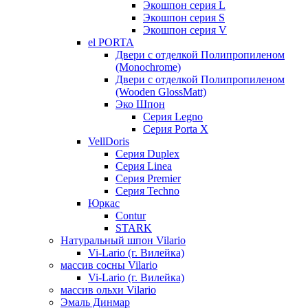
Экошпон серия L
Экошпон серия S
Экошпон серия V
el PORTA
Двери с отделкой Полипропиленом
(Monochrome)
Двери с отделкой Полипропиленом
(Wooden GlossMatt)
Эко Шпон
Серия Legno
Серия Porta X
VellDoris
Серия Duplex
Серия Linea
Серия Premier
Серия Techno
Юркас
Contur
STARK
Натуральный шпон Vilario
Vi-Lario (г. Вилейка)
массив сосны Vilario
Vi-Lario (г. Вилейка)
массив ольхи Vilario
Эмаль Динмар