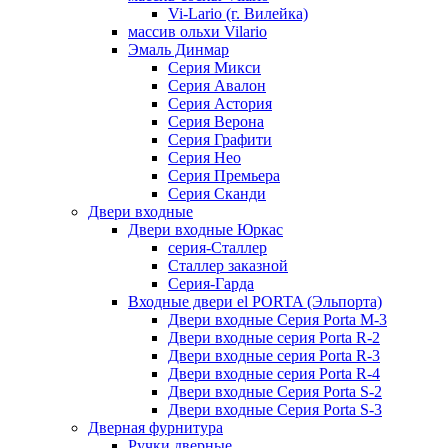
Vi-Lario (г. Вилейка)
массив ольхи Vilario
Эмаль Динмар
Серия Микси
Серия Авалон
Серия Астория
Серия Верона
Серия Графити
Серия Нео
Серия Премьера
Серия Сканди
Двери входные
Двери входные Юркас
серия-Сталлер
Сталлер заказной
Серия-Гарда
Входные двери el PORTA (Эльпорта)
Двери входные Серия Porta M-3
Двери входные серия Porta R-2
Двери входные серия Porta R-3
Двери входные серия Porta R-4
Двери входные Серия Porta S-2
Двери входные Серия Porta S-3
Дверная фурнитура
Ручки дверные