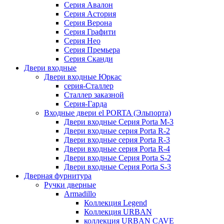
Серия Авалон
Серия Астория
Серия Верона
Серия Графити
Серия Нео
Серия Премьера
Серия Сканди
Двери входные
Двери входные Юркас
серия-Сталлер
Сталлер заказной
Серия-Гарда
Входные двери el PORTA (Эльпорта)
Двери входные Серия Porta M-3
Двери входные серия Porta R-2
Двери входные серия Porta R-3
Двери входные серия Porta R-4
Двери входные Серия Porta S-2
Двери входные Серия Porta S-3
Дверная фурнитура
Ручки дверные
Armadillo
Коллекция Legend
Коллекция URBAN
коллекция URBAN CAVE