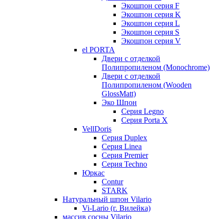
Экошпон серия F
Экошпон серия K
Экошпон серия L
Экошпон серия S
Экошпон серия V
el PORTA
Двери с отделкой
Полипропиленом (Monochrome)
Двери с отделкой
Полипропиленом (Wooden
GlossMatt)
Эко Шпон
Серия Legno
Серия Porta X
VellDoris
Серия Duplex
Серия Linea
Серия Premier
Серия Techno
Юркас
Contur
STARK
Натуральный шпон Vilario
Vi-Lario (г. Вилейка)
массив сосны Vilario