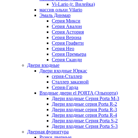
Vi-Lario (г. Вилейка)
массив ольхи Vilario
Эмаль Динмар
Серия Микси
Серия Авалон
Серия Астория
Серия Верона
Серия Графити
Серия Нео
Серия Премьера
Серия Сканди
Двери входные
Двери входные Юркас
серия-Сталлер
Сталлер заказной
Серия-Гарда
Входные двери el PORTA (Эльпорта)
Двери входные Серия Porta M-3
Двери входные серия Porta R-2
Двери входные серия Porta R-3
Двери входные серия Porta R-4
Двери входные Серия Porta S-2
Двери входные Серия Porta S-3
Дверная фурнитура
Ручки дверные