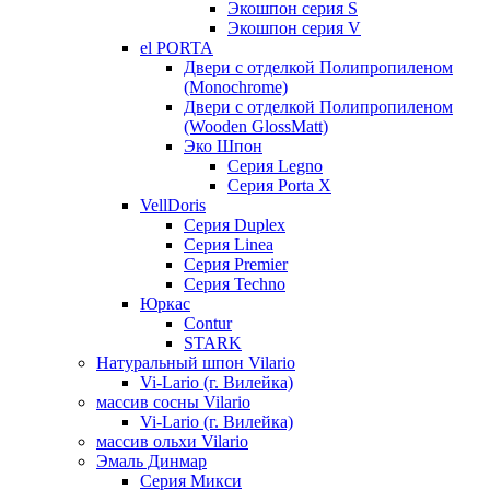
Экошпон серия S
Экошпон серия V
el PORTA
Двери с отделкой Полипропиленом
(Monochrome)
Двери с отделкой Полипропиленом
(Wooden GlossMatt)
Эко Шпон
Серия Legno
Серия Porta X
VellDoris
Серия Duplex
Серия Linea
Серия Premier
Серия Techno
Юркас
Contur
STARK
Натуральный шпон Vilario
Vi-Lario (г. Вилейка)
массив сосны Vilario
Vi-Lario (г. Вилейка)
массив ольхи Vilario
Эмаль Динмар
Серия Микси