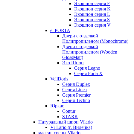
Экошпон серия F
Экошпон серия K
Экошпон серия L
Экошпон серия S
Экошпон серия V
el PORTA
Двери с отделкой
Полипропиленом (Monochrome)
Двери с отделкой
Полипропиленом (Wooden
GlossMatt)
Эко Шпон
Серия Legno
Серия Porta X
VellDoris
Серия Duplex
Серия Linea
Серия Premier
Серия Techno
Юркас
Contur
STARK
Натуральный шпон Vilario
Vi-Lario (г. Вилейка)
массив сосны Vilario