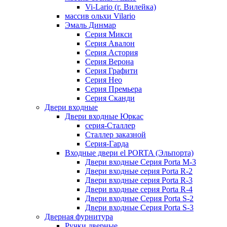
Vi-Lario (г. Вилейка)
массив ольхи Vilario
Эмаль Динмар
Серия Микси
Серия Авалон
Серия Астория
Серия Верона
Серия Графити
Серия Нео
Серия Премьера
Серия Сканди
Двери входные
Двери входные Юркас
серия-Сталлер
Сталлер заказной
Серия-Гарда
Входные двери el PORTA (Эльпорта)
Двери входные Серия Porta M-3
Двери входные серия Porta R-2
Двери входные серия Porta R-3
Двери входные серия Porta R-4
Двери входные Серия Porta S-2
Двери входные Серия Porta S-3
Дверная фурнитура
Ручки дверные