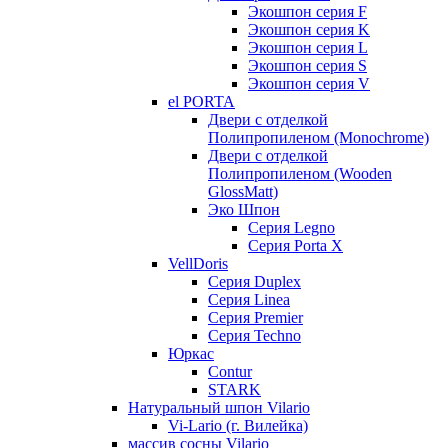
Экошпон серия F
Экошпон серия K
Экошпон серия L
Экошпон серия S
Экошпон серия V
el PORTA
Двери с отделкой
Полипропиленом (Monochrome)
Двери с отделкой
Полипропиленом (Wooden
GlossMatt)
Эко Шпон
Серия Legno
Серия Porta X
VellDoris
Серия Duplex
Серия Linea
Серия Premier
Серия Techno
Юркас
Contur
STARK
Натуральный шпон Vilario
Vi-Lario (г. Вилейка)
массив сосны Vilario