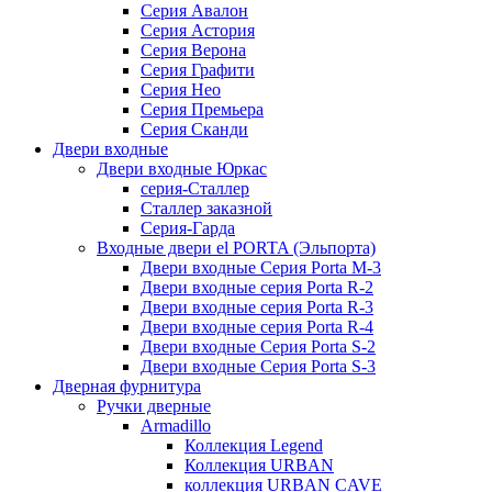
Серия Авалон
Серия Астория
Серия Верона
Серия Графити
Серия Нео
Серия Премьера
Серия Сканди
Двери входные
Двери входные Юркас
серия-Сталлер
Сталлер заказной
Серия-Гарда
Входные двери el PORTA (Эльпорта)
Двери входные Серия Porta M-3
Двери входные серия Porta R-2
Двери входные серия Porta R-3
Двери входные серия Porta R-4
Двери входные Серия Porta S-2
Двери входные Серия Porta S-3
Дверная фурнитура
Ручки дверные
Armadillo
Коллекция Legend
Коллекция URBAN
коллекция URBAN CAVE