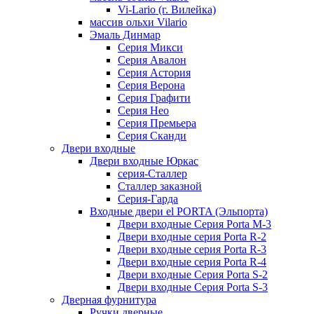
Vi-Lario (г. Вилейка)
массив ольхи Vilario
Эмаль Динмар
Серия Микси
Серия Авалон
Серия Астория
Серия Верона
Серия Графити
Серия Нео
Серия Премьера
Серия Сканди
Двери входные
Двери входные Юркас
серия-Сталлер
Сталлер заказной
Серия-Гарда
Входные двери el PORTA (Эльпорта)
Двери входные Серия Porta M-3
Двери входные серия Porta R-2
Двери входные серия Porta R-3
Двери входные серия Porta R-4
Двери входные Серия Porta S-2
Двери входные Серия Porta S-3
Дверная фурнитура
Ручки дверные