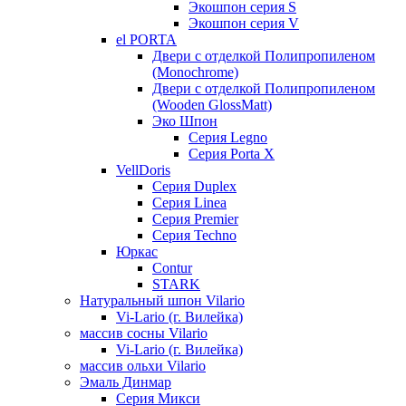
Экошпон серия S
Экошпон серия V
el PORTA
Двери с отделкой Полипропиленом
(Monochrome)
Двери с отделкой Полипропиленом
(Wooden GlossMatt)
Эко Шпон
Серия Legno
Серия Porta X
VellDoris
Серия Duplex
Серия Linea
Серия Premier
Серия Techno
Юркас
Contur
STARK
Натуральный шпон Vilario
Vi-Lario (г. Вилейка)
массив сосны Vilario
Vi-Lario (г. Вилейка)
массив ольхи Vilario
Эмаль Динмар
Серия Микси