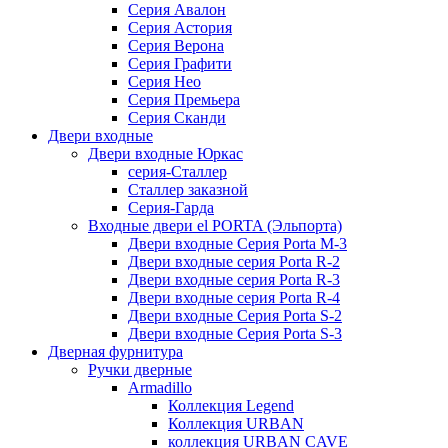
Серия Авалон
Серия Астория
Серия Верона
Серия Графити
Серия Нео
Серия Премьера
Серия Сканди
Двери входные
Двери входные Юркас
серия-Сталлер
Сталлер заказной
Серия-Гарда
Входные двери el PORTA (Эльпорта)
Двери входные Серия Porta M-3
Двери входные серия Porta R-2
Двери входные серия Porta R-3
Двери входные серия Porta R-4
Двери входные Серия Porta S-2
Двери входные Серия Porta S-3
Дверная фурнитура
Ручки дверные
Armadillo
Коллекция Legend
Коллекция URBAN
коллекция URBAN CAVE