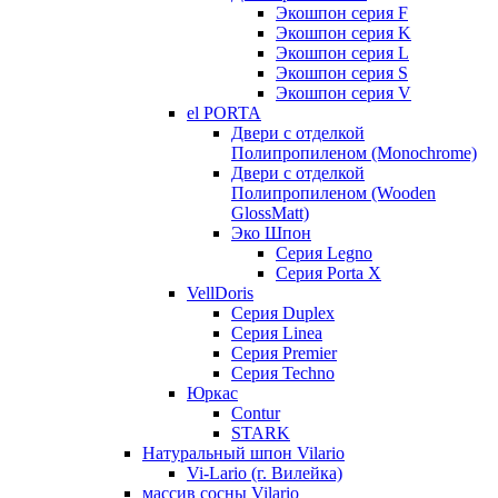
Экошпон серия F
Экошпон серия K
Экошпон серия L
Экошпон серия S
Экошпон серия V
el PORTA
Двери с отделкой
Полипропиленом (Monochrome)
Двери с отделкой
Полипропиленом (Wooden
GlossMatt)
Эко Шпон
Серия Legno
Серия Porta X
VellDoris
Серия Duplex
Серия Linea
Серия Premier
Серия Techno
Юркас
Contur
STARK
Натуральный шпон Vilario
Vi-Lario (г. Вилейка)
массив сосны Vilario