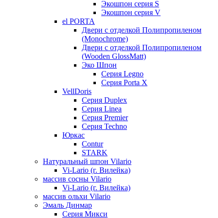
Экошпон серия S
Экошпон серия V
el PORTA
Двери с отделкой Полипропиленом
(Monochrome)
Двери с отделкой Полипропиленом
(Wooden GlossMatt)
Эко Шпон
Серия Legno
Серия Porta X
VellDoris
Серия Duplex
Серия Linea
Серия Premier
Серия Techno
Юркас
Contur
STARK
Натуральный шпон Vilario
Vi-Lario (г. Вилейка)
массив сосны Vilario
Vi-Lario (г. Вилейка)
массив ольхи Vilario
Эмаль Динмар
Серия Микси