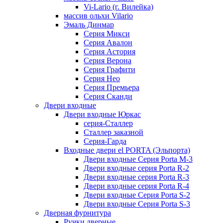
Vi-Lario (г. Вилейка)
массив ольхи Vilario
Эмаль Динмар
Серия Микси
Серия Авалон
Серия Астория
Серия Верона
Серия Графити
Серия Нео
Серия Премьера
Серия Сканди
Двери входные
Двери входные Юркас
серия-Сталлер
Сталлер заказной
Серия-Гарда
Входные двери el PORTA (Эльпорта)
Двери входные Серия Porta M-3
Двери входные серия Porta R-2
Двери входные серия Porta R-3
Двери входные серия Porta R-4
Двери входные Серия Porta S-2
Двери входные Серия Porta S-3
Дверная фурнитура
Ручки дверные