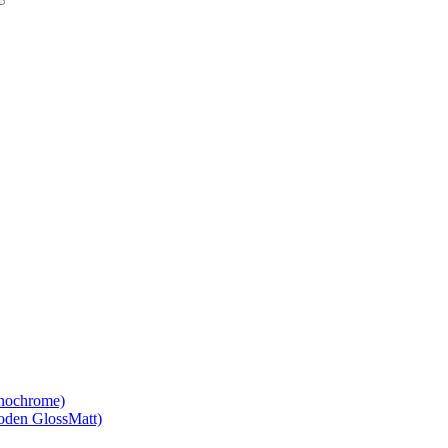
nochrome)
den GlossMatt)