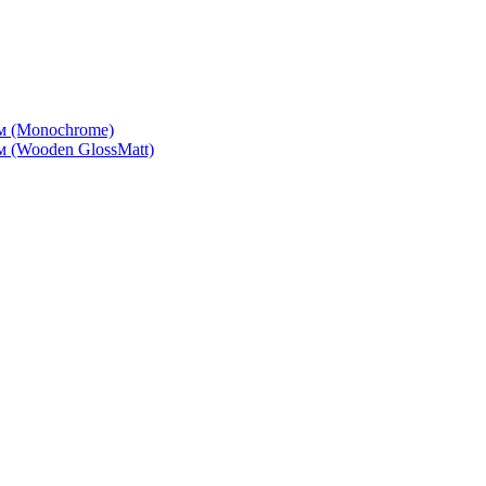
м (Monochrome)
 (Wooden GlossMatt)