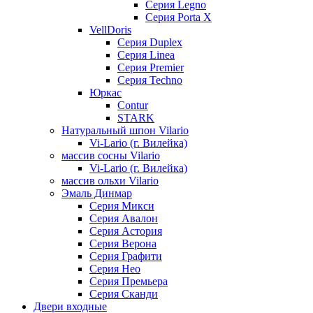
Серия Legno
Серия Porta X
VellDoris
Серия Duplex
Серия Linea
Серия Premier
Серия Techno
Юркас
Contur
STARK
Натуральный шпон Vilario
Vi-Lario (г. Вилейка)
массив сосны Vilario
Vi-Lario (г. Вилейка)
массив ольхи Vilario
Эмаль Динмар
Серия Микси
Серия Авалон
Серия Астория
Серия Верона
Серия Графити
Серия Нео
Серия Премьера
Серия Сканди
Двери входные