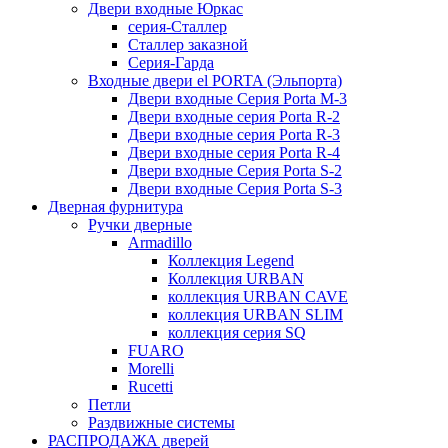
Двери входные Юркас
серия-Сталлер
Сталлер заказной
Серия-Гарда
Входные двери el PORTA (Эльпорта)
Двери входные Серия Porta M-3
Двери входные серия Porta R-2
Двери входные серия Porta R-3
Двери входные серия Porta R-4
Двери входные Серия Porta S-2
Двери входные Серия Porta S-3
Дверная фурнитура
Ручки дверные
Armadillo
Коллекция Legend
Коллекция URBAN
коллекция URBAN CAVE
коллекция URBAN SLIM
коллекция серия SQ
FUARO
Morelli
Rucetti
Петли
Раздвижные системы
РАСПРОДАЖА дверей