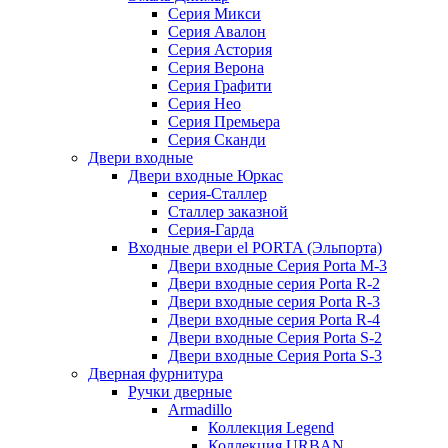
Серия Микси
Серия Авалон
Серия Астория
Серия Верона
Серия Графити
Серия Нео
Серия Премьера
Серия Сканди
Двери входные
Двери входные Юркас
серия-Сталлер
Сталлер заказной
Серия-Гарда
Входные двери el PORTA (Эльпорта)
Двери входные Серия Porta M-3
Двери входные серия Porta R-2
Двери входные серия Porta R-3
Двери входные серия Porta R-4
Двери входные Серия Porta S-2
Двери входные Серия Porta S-3
Дверная фурнитура
Ручки дверные
Armadillo
Коллекция Legend
Коллекция URBAN