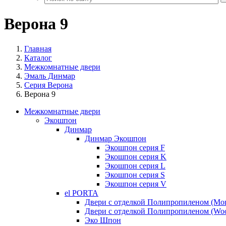
Верона 9
Главная
Каталог
Межкомнатные двери
Эмаль Динмар
Серия Верона
Верона 9
Межкомнатные двери
Экошпон
Динмар
Динмар Экошпон
Экошпон серия F
Экошпон серия K
Экошпон серия L
Экошпон серия S
Экошпон серия V
el PORTA
Двери с отделкой Полипропиленом (Mo
Двери с отделкой Полипропиленом (Woo
Эко Шпон