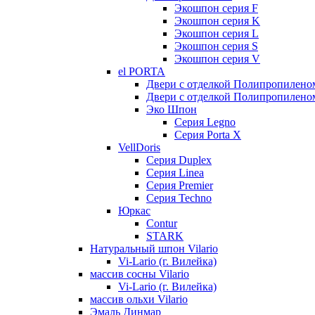
Экошпон серия F
Экошпон серия K
Экошпон серия L
Экошпон серия S
Экошпон серия V
el PORTA
Двери с отделкой Полипропилено
Двери с отделкой Полипропиленом
Эко Шпон
Серия Legno
Серия Porta X
VellDoris
Серия Duplex
Серия Linea
Серия Premier
Серия Techno
Юркас
Contur
STARK
Натуральный шпон Vilario
Vi-Lario (г. Вилейка)
массив сосны Vilario
Vi-Lario (г. Вилейка)
массив ольхи Vilario
Эмаль Динмар