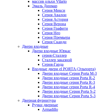
массив ольхи Vilario
Эмаль Динмар
Серия Микси
Серия Авалон
Серия Астория
Серия Верона
Серия Графити
Серия Нео
Серия Премьера
Серия Сканди
Двери входные
Двери входные Юркас
серия-Сталлер
Сталлер заказной
Серия-Гарда
Входные двери el PORTA (Эльпорта)
Двери входные Серия Porta M-3
Двери входные серия Porta R-2
Двери входные серия Porta R-3
Двери входные серия Porta R-4
Двери входные Серия Porta S-2
Двери входные Серия Porta S-3
Дверная фурнитура
Ручки дверные
Armadillo