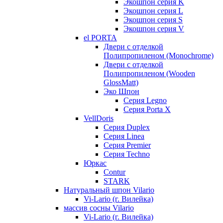
Экошпон серия K
Экошпон серия L
Экошпон серия S
Экошпон серия V
el PORTA
Двери с отделкой
Полипропиленом (Monochrome)
Двери с отделкой
Полипропиленом (Wooden
GlossMatt)
Эко Шпон
Серия Legno
Серия Porta X
VellDoris
Серия Duplex
Серия Linea
Серия Premier
Серия Techno
Юркас
Contur
STARK
Натуральный шпон Vilario
Vi-Lario (г. Вилейка)
массив сосны Vilario
Vi-Lario (г. Вилейка)