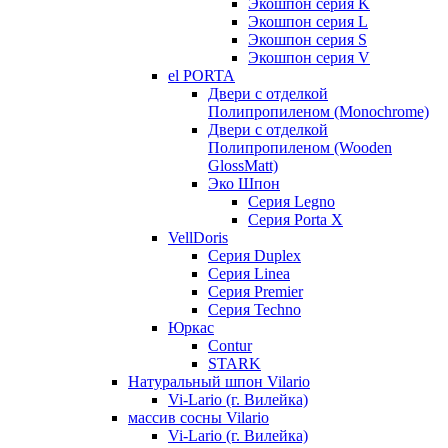
Экошпон серия K
Экошпон серия L
Экошпон серия S
Экошпон серия V
el PORTA
Двери с отделкой
Полипропиленом (Monochrome)
Двери с отделкой
Полипропиленом (Wooden
GlossMatt)
Эко Шпон
Серия Legno
Серия Porta X
VellDoris
Серия Duplex
Серия Linea
Серия Premier
Серия Techno
Юркас
Contur
STARK
Натуральный шпон Vilario
Vi-Lario (г. Вилейка)
массив сосны Vilario
Vi-Lario (г. Вилейка)