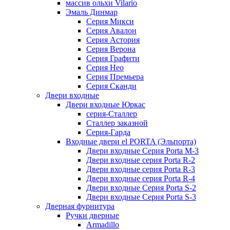
массив ольхи Vilario
Эмаль Динмар
Серия Микси
Серия Авалон
Серия Астория
Серия Верона
Серия Графити
Серия Нео
Серия Премьера
Серия Сканди
Двери входные
Двери входные Юркас
серия-Сталлер
Сталлер заказной
Серия-Гарда
Входные двери el PORTA (Эльпорта)
Двери входные Серия Porta M-3
Двери входные серия Porta R-2
Двери входные серия Porta R-3
Двери входные серия Porta R-4
Двери входные Серия Porta S-2
Двери входные Серия Porta S-3
Дверная фурнитура
Ручки дверные
Armadillo